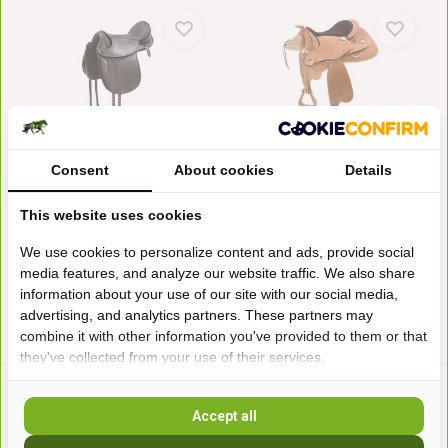
Lexington - dressuurzadel
Virginia Rose - westernzadel
Consent
About cookies
Details
Het flexibele boomloze
De Virginia Rose van Barefoot is
DRESSUUR zadel! De Barefo...
vernieuwd! De n...
Leverbaar op bestelling
Leverbaar op bestelling
This website uses cookies
899,-*
1.499,-*
We use cookies to personalize content and ads, provide social
media features, and analyze our website traffic. We also share
information about your use of our site with our social media,
* Incl. btw Excl.
Verzendkosten
* Incl. btw Excl.
Verzendkosten
advertising, and analytics partners. These partners may
combine it with other information you've provided to them or that
they've collected from your use of their services.
Accept all