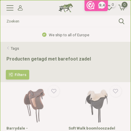
0
0
9,4
We ship to all of Europe
Tags
Producten getagd met barefoot zadel
Filters
Barrydale -
Soft Walk boomlooszadel