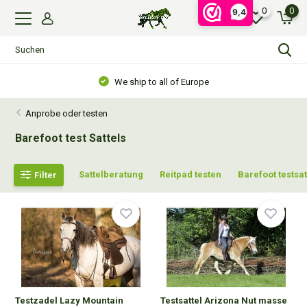
0
0
9,4
Gratis verzending vanaf €99,- in NL, €110,- in BE
Anprobe oder testen
Barefoot test Sattels
Sattelberatung
Reitpad testen
Barefoot testsat
Filter
Testzadel Lazy Mountain
Testsattel Arizona Nut masse