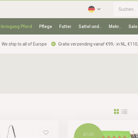
rbringung Pferd
Pflege
Futter
Sattel und..
Mehr..
Sale
We ship to all of Europe
Gratis verzending vanaf €99,- in NL, €110,
37,70