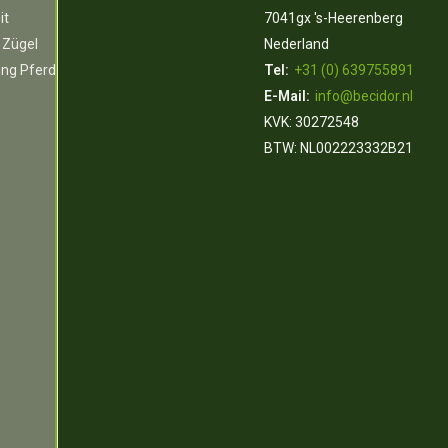
it
7041gx 's-Heerenberg
 Zügel
Nederland
ung Pferd
Tel:
+31 (0) 639755891
E-Mail:
info@becidor.nl
KVK: 30272548
BTW: NL002223332B21