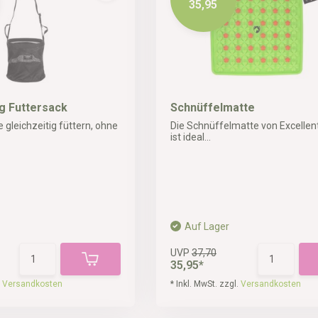
35,95
g Futtersack
Schnüffelmatte
gleichzeitig füttern, ohne
Die Schnüffelmatte von Excellen
ist ideal...
Auf Lager
UVP
37,70
35,95*
.
Versandkosten
* Inkl. MwSt. zzgl.
Versandkosten