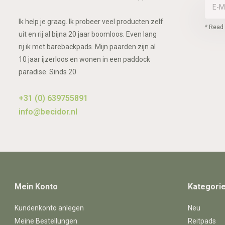
Ik help je graag. Ik probeer veel producten zelf
* Read 
uit en rij al bijna 20 jaar boomloos. Even lang
rij ik met barebackpads. Mijn paarden zijn al
10 jaar ijzerloos en wonen in een paddock
paradise. Sinds 20
+31 (0) 639755891
info@becidor.nl
Mein Konto
Kategori
Kundenkonto anlegen
Neu
Meine Bestellungen
Reitpads