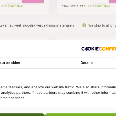
.
Versandkosten
* Inkl. MwSt. zzgl.
Versandkosten
uiken zo veel mogelijk verpakkingsmaterialen
We ship to all of
out cookies
Details
edia features, and analyze our website traffic. We also share informati
Futtereimers
Deckel Futterschale
d analytics partners. These partners may combine it with other informat
ststoffdeckel ist ideal zum
Vitalbix Deckel Futterschale ist g
 their services.
um Fu...