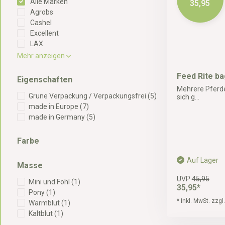
Alle Marken
35,95
Agrobs
Cashel
Excellent
LAX
Mehr anzeigen
Feed Rite ba
Eigenschaften
Mehrere Pferde 
Grune Verpackung / Verpackungsfrei
(5)
sich g...
made in Europe
(7)
made in Germany
(5)
Farbe
Auf Lager
Masse
UVP
45,95
Mini und Fohl
(1)
35,95*
Pony
(1)
* Inkl. MwSt. zzgl
Warmblut
(1)
Kaltblut
(1)