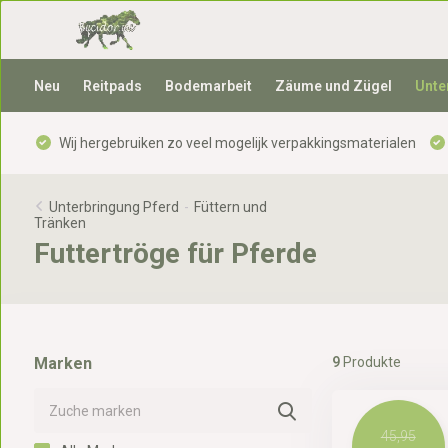
Neu
Reitpads
Bodemarbeit
Zäume und Zügel
Unte
Wij hergebruiken zo veel mogelijk verpakkingsmaterialen
Unterbringung Pferd
-
Füttern und
Tränken
Futtertröge für Pferde
Marken
9
Produkte
45,95