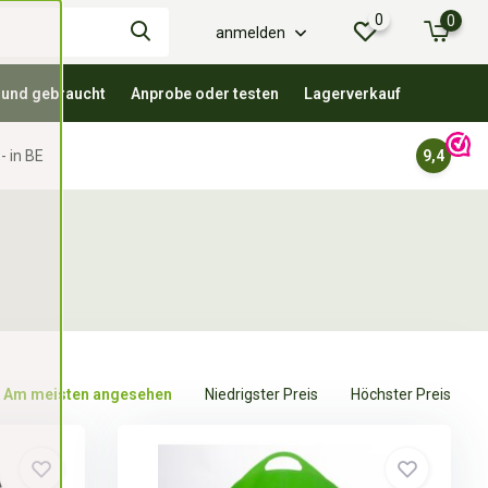
0
0
anmelden
 und gebraucht
Anprobe oder testen
Lagerverkauf
- in BE
9,4
Am meisten angesehen
Niedrigster Preis
Höchster Preis