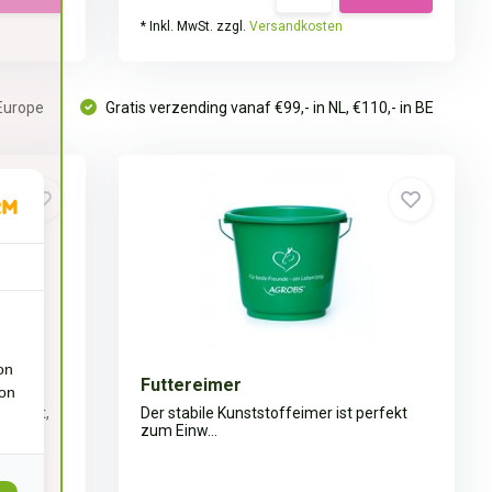
* Inkl. MwSt. zzgl.
Versandkosten
 Europe
Gratis verzending vanaf €99,- in NL, €110,- in BE
on
Futtereimer
ion
eeignet,
Der stabile Kunststoffeimer ist perfekt
zum Einw...