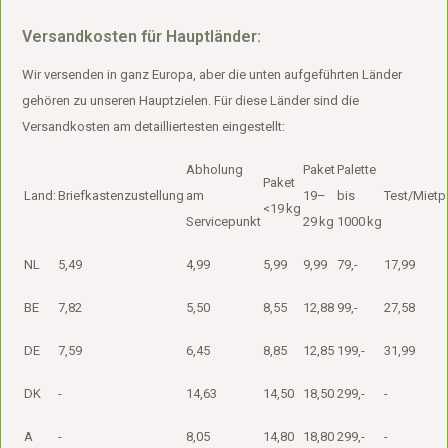
Versandkosten für Hauptländer:
Wir versenden in ganz Europa, aber die unten aufgeführten Länder
gehören zu unseren Hauptzielen. Für diese Länder sind die
Versandkosten am detailliertesten eingestellt:
Abholung
Paket
Palette
Paket
Land:
Briefkastenzustellung
am
19–
bis
Test/Mietp
<19 kg
Servicepunkt
29 kg
1000 kg
NL
5,49
4,99
5,99
9,99
79,-
17,99
BE
7,82
5,50
8,55
12,88
99,-
27,58
DE
7,59
6,45
8,85
12,85
199,-
31,99
DK
-
14,63
14,50
18,50
299,-
-
A
-
8,05
14,80
18,80
299,-
-