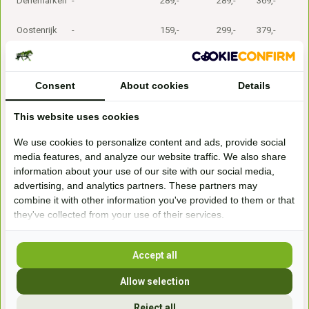
Denemarken
-
289,-
289,-
369,-
Oostenrijk
-
159,-
299,-
379,-
Frankrijk
-
210,-
329,-
399,-
Consent
About cookies
Details
This website uses cookies
Andere europäische Länder:
We use cookies to personalize content and ads, provide social
Für alle anderen europäischen Länder bieten wir den Versand für
media features, and analyze our website traffic. We also share
Bestellungen bis einschließlich 29 kg an.
information about your use of our site with our social media,
advertising, and analytics partners. These partners may
Aufgrund der größeren Entfernungen sind die Versandkosten in diese
combine it with other information you've provided to them or that
Länder deutlich höher, was den Versand größerer Mengen an
they've collected from your use of their services.
Pferdefutter wenig attraktiv macht. Oft sind die Versandkosten
genauso hoch wie der Gesamtwert der bestellten Produkte. In den
Accept all
meisten Ländern sind sowohl die Abholung an einem Servicepunkt
als auch die Lieferung nach Hause möglich. In einigen Ländern ist nur
Allow selection
die Hauszustellung verfügbar. Die aktuellen Versandkosten sind
Reject all