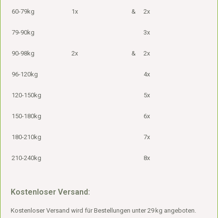
60-79kg
1x
&
2x
79-90kg
3x
90-98kg
2x
&
2x
96-120kg
4x
120-150kg
5x
150-180kg
6x
180-210kg
7x
210-240kg
8x
Kostenloser Versand:
Kostenloser Versand wird für Bestellungen unter 29 kg angeboten.