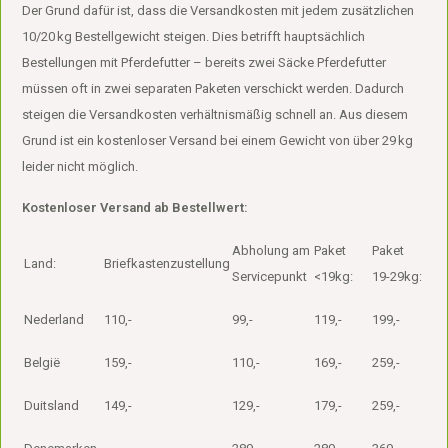
Der Grund dafür ist, dass die Versandkosten mit jedem zusätzlichen
10/20 kg Bestellgewicht steigen. Dies betrifft hauptsächlich
Bestellungen mit Pferdefutter – bereits zwei Säcke Pferdefutter
müssen oft in zwei separaten Paketen verschickt werden. Dadurch
steigen die Versandkosten verhältnismäßig schnell an. Aus diesem
Grund ist ein kostenloser Versand bei einem Gewicht von über 29 kg
leider nicht möglich.
Kostenloser Versand ab Bestellwert:
Abholung am
Paket
Paket
Land:
Briefkastenzustellung
Servicepunkt
<19kg:
19-29kg:
Nederland
110,-
99,-
119,-
199,-
België
159,-
110,-
169,-
259,-
Duitsland
149,-
129,-
179,-
259,-