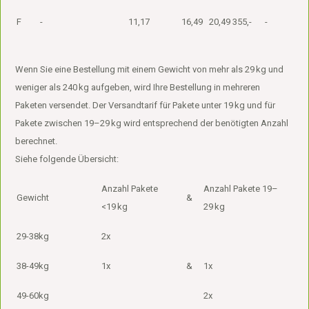
F
-
11,17
16,49
20,49
355,-
-
Wenn Sie eine Bestellung mit einem Gewicht von mehr als 29 kg und
weniger als 240 kg aufgeben, wird Ihre Bestellung in mehreren
Paketen versendet. Der Versandtarif für Pakete unter 19 kg und für
Pakete zwischen 19–29 kg wird entsprechend der benötigten Anzahl
berechnet.
Siehe folgende Übersicht:
Anzahl Pakete
Anzahl Pakete 19–
Gewicht
&
<19 kg
29 kg
29-38kg
2x
38-49kg
1x
&
1x
49-60kg
2x