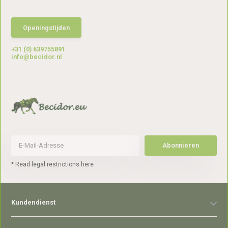
Openingstijden
+31 (0) 639755891
info@becidor.nl
Abonnieren
* Read legal restrictions here
Kundendienst