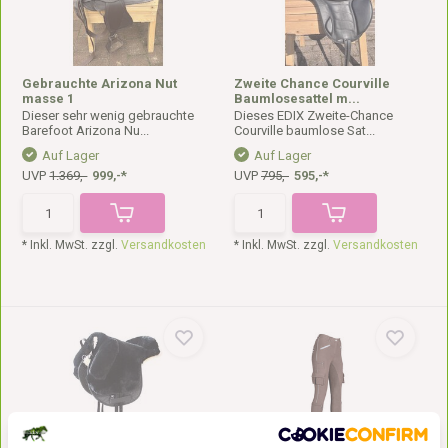
Gebrauchte Arizona Nut
Zweite Chance Courville
masse 1
Baumlosesattel m...
Dieser sehr wenig gebrauchte
Dieses EDIX Zweite-Chance
Barefoot Arizona Nu...
Courville baumlose Sat...
Auf Lager
Auf Lager
UVP
1.369,-
999,-*
UVP
795,-
595,-*
* Inkl. MwSt. zzgl.
Versandkosten
* Inkl. MwSt. zzgl.
Versandkosten