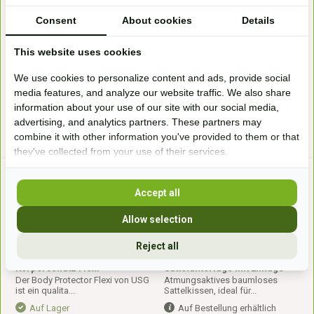
Barebackpad grau
Jodphur Hose Jacki
Consent
About cookies
Details
Sheepskin Barebackpad by
Jodphur Reithose mit Taschen
Engel. Die Barebackpad ...
USG Jacki in braun ...
This website uses cookies
Auf Lager
Auf Lager
UVP
299,-
229,-*
UVP
119,95
79,95*
We use cookies to personalize content and ads, provide social
media features, and analyze our website traffic. We also share
information about your use of our site with our social media,
* Inkl. MwSt. zzgl.
Versandkosten
* Inkl. MwSt. zzgl.
Versandkosten
advertising, and analytics partners. These partners may
combine it with other information you've provided to them or that
they've collected from your use of their services.
Accept all
Allow selection
Reject all
Körperschutz Flexi
Sattelunterlage mit Einlage
Der Body Protector Flexi von USG
Atmungsaktives baumloses
ist ein qualita...
Sattelkissen, ideal für...
Auf Lager
Auf Bestellung erhältlich