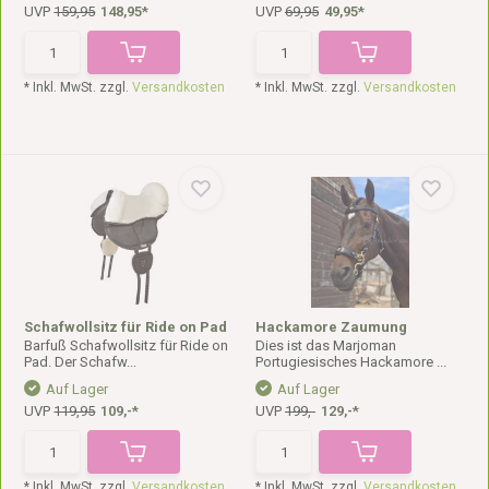
UVP
159,95
148,95*
UVP
69,95
49,95*
* Inkl. MwSt. zzgl.
Versandkosten
* Inkl. MwSt. zzgl.
Versandkosten
Schafwollsitz für Ride on Pad
Hackamore Zaumung
Barfuß Schafwollsitz für Ride on
Dies ist das Marjoman
Pad. Der Schafw...
Portugiesisches Hackamore ...
Auf Lager
Auf Lager
UVP
119,95
109,-*
UVP
199,-
129,-*
* Inkl. MwSt. zzgl.
Versandkosten
* Inkl. MwSt. zzgl.
Versandkosten