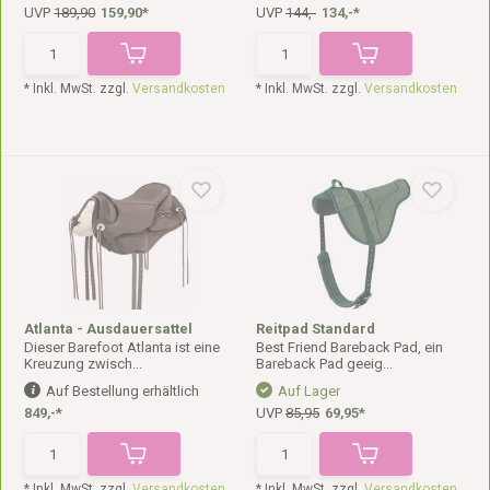
UVP
189,90
159,90*
UVP
144,-
134,-*
* Inkl. MwSt. zzgl.
Versandkosten
* Inkl. MwSt. zzgl.
Versandkosten
Atlanta - Ausdauersattel
Reitpad Standard
Dieser Barefoot Atlanta ist eine
Best Friend Bareback Pad, ein
Kreuzung zwisch...
Bareback Pad geeig...
Auf Bestellung erhältlich
Auf Lager
849,-*
UVP
85,95
69,95*
* Inkl. MwSt. zzgl.
Versandkosten
* Inkl. MwSt. zzgl.
Versandkosten