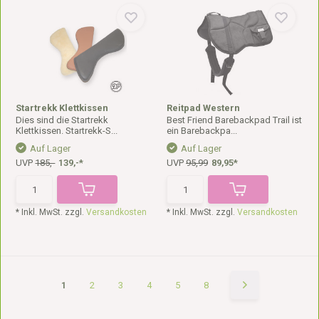
Startrekk Klettkissen
Reitpad Western
Dies sind die Startrekk
Best Friend Barebackpad Trail ist
Klettkissen. Startrekk-S...
ein Barebackpa...
Auf Lager
Auf Lager
UVP
185,-
139,-*
UVP
95,99
89,95*
* Inkl. MwSt. zzgl.
Versandkosten
* Inkl. MwSt. zzgl.
Versandkosten
1
2
3
4
5
8