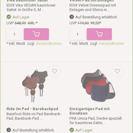
Vika baumloser Sattel
Velvet Pad mit Einlagen
EDIX Vika VEGAN baumloser
EDIX Velvet Dressurpad mit
Sattel. In Größe S, M ...
Einlagen und Shims in...
Auf Lager
Auf Bestellung erhältlich
UVP
548,99
449,-*
UVP
119,50
99,50*
* Inkl. MwSt. zzgl.
Versandkosten
* Inkl. MwSt. zzgl.
Versandkosten
Ride On Pad - Barebackpad
Einzigartiges Pad mit
Einsätzen
Barefoot Ride on Pad Bareback-
Pad, Bareback-Pad ...
FRA Unica Pad, Decke speziell
für baumlose Sätte...
Auf Bestellung erhältlich
Auf Lager