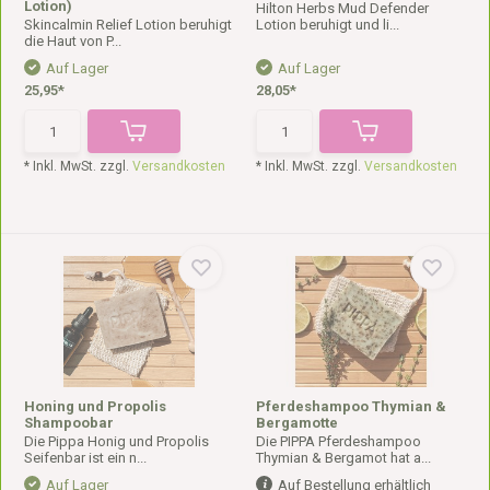
Lotion)
Hilton Herbs Mud Defender
Skincalmin Relief Lotion beruhigt
Lotion beruhigt und li...
die Haut von P...
Auf Lager
Auf Lager
25,95*
28,05*
* Inkl. MwSt. zzgl.
Versandkosten
* Inkl. MwSt. zzgl.
Versandkosten
Honing und Propolis
Pferdeshampoo Thymian &
Shampoobar
Bergamotte
Die Pippa Honig und Propolis
Die PIPPA Pferdeshampoo
Seifenbar ist ein n...
Thymian & Bergamot hat a...
Auf Lager
Auf Bestellung erhältlich