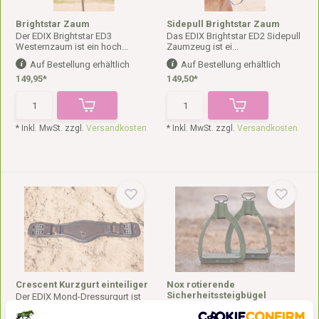
Brightstar Zaum
Sidepull Brightstar Zaum
Der EDIX Brightstar ED3
Das EDIX Brightstar ED2 Sidepull
Westernzaum ist ein hoch...
Zaumzeug ist ei...
Auf Bestellung erhältlich
Auf Bestellung erhältlich
149,95*
149,50*
* Inkl. MwSt. zzgl.
Versandkosten
* Inkl. MwSt. zzgl.
Versandkosten
Crescent Kurzgurt einteiliger
Nox rotierende
Sicherheitssteigbügel
Der EDIX Mond-Dressurgurt ist
ein einteiliger, a...
Die EDIX Nox
Sicherheitssteigbügel wurden für