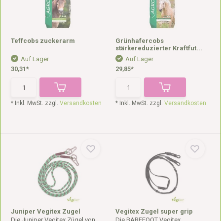
Teffcobs zuckerarm
Grünhafercobs
stärkereduzierter Kraftfut...
Auf Lager
Auf Lager
30,31*
29,85*
* Inkl. MwSt. zzgl.
Versandkosten
* Inkl. MwSt. zzgl.
Versandkosten
Juniper Vegitex Zugel
Vegitex Zugel super grip
Die Juniper Vegitex Zügel von
Die BAREFOOT Vegitex