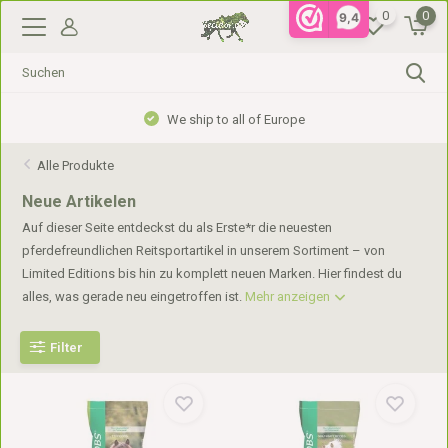
0
0
9,4
Gratis verzending vanaf €99,- in NL, €110,- in BE
Alle Produkte
Neue Artikelen
Auf dieser Seite entdeckst du als Erste*r die neuesten
pferdefreundlichen Reitsportartikel in unserem Sortiment – von
Limited Editions bis hin zu komplett neuen Marken. Hier findest du
alles, was gerade neu eingetroffen ist.
Mehr anzeigen
Filter