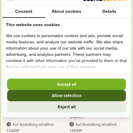
Re...
Consent
About cookies
Details
Auf Bestellung erhältlich
Auf Bestellung erhältlich
129,95*
209,50*
This website uses cookies
We use cookies to personalize content and ads, provide social
* Inkl. MwSt. zzgl.
Versandkosten
* Inkl. MwSt. zzgl.
Versandkosten
media features, and analyze our website traffic. We also share
information about your use of our site with our social media,
advertising, and analytics partners. These partners may
combine it with other information you've provided to them or that
they've collected from your use of their services.
Accept all
Allow selection
Brustgeschirr Roper
Brustgeschirr Grace
Reject all
Das EDIX Roper Brustgeschirr
Das EDIX Grace
aus Wolle & Leder s...
Lederbrustgeschirr ist ein
anatom...
Auf Bestellung erhältlich
Auf Bestellung erhältlich
124,50*
169,50*