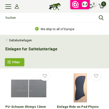
0
0
9,4
We ship to all of Europe
Sattelunterlagen
Einlagen fur Sattelunterlage
Filter
PU-Schaum Shimps 12mm
Einlage Ride on Pad Physio