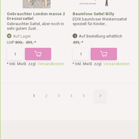
Gebrauchter London masse 2
Baumlose Sattel Billy
Dressursattel
EDIX baumloser Westernsattel
Gebrauchter Sattel, aber noch in
speziell für Kinder...
sehr gutem Zust...
Auf Lager
Auf Bestellung erhältlich
UVP
899,-
499,-*
499,-*
* Inkl. MwSt. zzgl.
Versandkosten
* Inkl. MwSt. zzgl.
Versandkosten
1
2
3
4
5