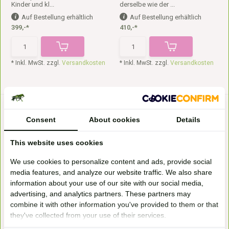
Kinder und kl...
derselbe wie der ...
Auf Bestellung erhältlich
Auf Bestellung erhältlich
399,-*
410,-*
* Inkl. MwSt. zzgl.
Versandkosten
* Inkl. MwSt. zzgl.
Versandkosten
Consent
About cookies
Details
This website uses cookies
We use cookies to personalize content and ads, provide social
media features, and analyze our website traffic. We also share
Classic Sitz mit Pauschen
Vika XS baumloser Sattel
information about your use of our site with our social media,
Der Freeform Classic Sitz ist der
Der sehr pferdefreundliche
erste baumlose...
baumlose EDIX Vika-Sa...
advertising, and analytics partners. These partners may
Auf Bestellung erhältlich
Auf Bestellung erhältlich
combine it with other information you've provided to them or that
410,-*
449,-*
they've collected from your use of their services.