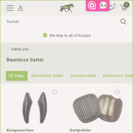
0
0
9,4
Gratis verzending vanaf €99,- in NL, €110,- in BE
Sattel und..
Baumlose Sattel
Klassische Sattel
Dressursattel
Endurance Satt
Filter
Kniepauschen
Gurtpolster