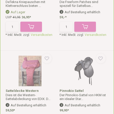
DeTekna Kniepauschen mit
Die Freeform Patches sind
Klettverschluss bieten ...
speziell für Sattelbas...
Auf Lager
Auf Bestellung erhältlich
UVP
41,95
36,95*
59,-*
* Inkl. MwSt. zzgl.
Versandkosten
* Inkl. MwSt. zzgl.
Versandkosten
Satteldecke Western
Pinnokio Sattel
Dies ist die Western-
Der Pinnokio-Sattel von HKM ist
Sattelabdeckung von EDIX. D...
ein idealer Star...
Auf Bestellung erhältlich
Auf Bestellung erhältlich
59,50*
99,95*