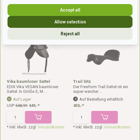
Accept all
* Inkl. MwSt. zzgl.
Versandkosten
* Inkl. MwSt. zzgl.
Versandkosten
Allow selection
Reject all
Vika baumloser Sattel
Trail Sitz
EDIX Vika VEGAN baumloser
Der Freeform Trail Sattel ist ein
Sattel. In Größe S, M ...
super weicher ...
Auf Lager
Auf Bestellung erhältlich
UVP
548,99
449,-*
450,-*
* Inkl. MwSt. zzgl.
Versandkosten
* Inkl. MwSt. zzgl.
Versandkosten