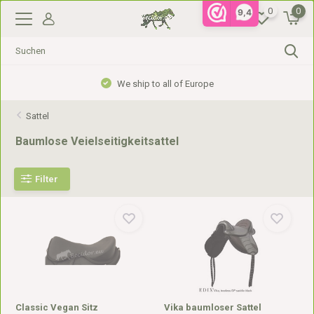
0
0
9,4
We ship to all of Europe
Sattel
Baumlose Veielseitigkeitsattel
Filter
Classic Vegan Sitz
Vika baumloser Sattel