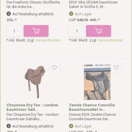
Die Freeform Classic Sitzfläche
EDIX Vika VEGAN baumloser
ist die erste ba...
Sattel. In Größe S, M ...
Auf Bestellung erhältlich
Auf Lager
236,-*
UVP
548,99
449,-*
* Inkl. MwSt. zzgl.
Versandkosten
* Inkl. MwSt. zzgl.
Versandkosten
Cheyenne Dry Tex - rundum
Zweite Chance Courville
baumloser Satt...
Baumlosesattel m...
Der Cheyenne Dry Tex - rundum
Dieses EDIX Zweite-Chance
baumloser Sattelku...
Courville baumlose Sat...
Auf Bestellung erhältlich
Auf Lager