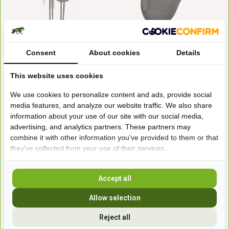
Cherokee - Allzweck-Sattel
Classic Basis
Der Barefoot Cherokee ist der
Bitte beachten Sie: Hier bestellen
Consent
About cookies
Details
meistverkaufte und...
Sie nur die C...
Auf Bestellung erhältlich
Auf Bestellung erhältlich
This website uses cookies
859,-*
860,-*
We use cookies to personalize content and ads, provide social
media features, and analyze our website traffic. We also share
* Inkl. MwSt. zzgl.
Versandkosten
* Inkl. MwSt. zzgl.
Versandkosten
information about your use of our site with our social media,
advertising, and analytics partners. These partners may
combine it with other information you've provided to them or that
they've collected from your use of their services.
Accept all
Allow selection
Reject all
Soft Walk baumloser Sattel
Pro Cheyenne