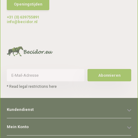
Openingstijden
+31 (0) 639755891
info@becidor.nl
Abonnieren
* Read legal restrictions here
Kundendienst
Mein Konto