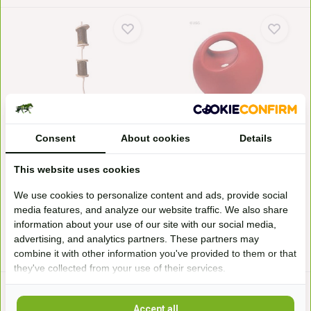
Luzerne Knusperblöcke
Spielball
Spielseil mit Holz...
Der USG-Spielball ist ein
Consent
About cookies
Details
LAX Spielseil mit Holzscheiben
robuster Spielball für...
gefüllt mit Luzer...
Auf Bestellung erhältlich
Auf Bestellung erhältlich
This website uses cookies
27,70*
13,95*
We use cookies to personalize content and ads, provide social
media features, and analyze our website traffic. We also share
information about your use of our site with our social media,
* Inkl. MwSt. zzgl.
Versandkosten
* Inkl. MwSt. zzgl.
Versandkosten
advertising, and analytics partners. These partners may
combine it with other information you've provided to them or that
they've collected from your use of their services.
Accept all