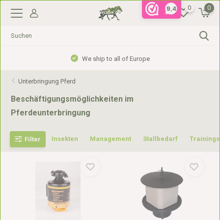
0
0
9,4
We ship to all of Europe
Unterbringung Pferd
Beschäftigungsmöglichkeiten im
Pferdeunterbringung
Insekten
Management
Stallbedarf
Training
Filter