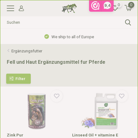
0
0
9,4
Gratis verzending vanaf €99,- in NL, €110,- in BE
Ergänzungsfutter
Fell und Haut Ergänzungsmittel fur Pferde
Filter
Zink Pur
Linseed Oil + vitamine E