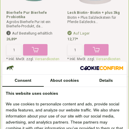
Bierhefe Pur Bierhefe
Leck Biotin- Biotin + plus 3kg
Probiotika
Biotin + Plus Salzleckstein für
Agrobs Bierhefe Pur ist ein
Pferde Salzlecks...
Bierhefe-Produkt, da...
Auf Bestellung erhältlich
Auf Lager
26,89*
12,77*
* Inkl. MwSt. zzgl.
Versandkosten
* Inkl. MwSt. zzgl.
Versandkosten
Consent
About cookies
Details
This website uses cookies
We use cookies to personalize content and ads, provide social
media features, and analyze our website traffic. We also share
information about your use of our site with our social media,
advertising, and analytics partners. These partners may
Brennnesselblätter Pferd
Amino Pur
Bergsiegel Agrobs
Haut-, Huf-, Fellprobleme?
combine it with other information you've provided to them or that