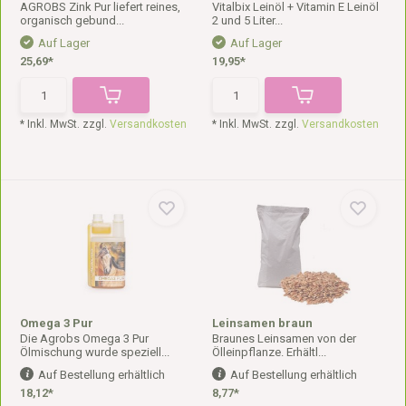
AGROBS Zink Pur liefert reines,
Vitalbix Leinöl + Vitamin E Leinöl
organisch gebund...
2 und 5 Liter...
Auf Lager
Auf Lager
25,69*
19,95*
* Inkl. MwSt. zzgl.
Versandkosten
* Inkl. MwSt. zzgl.
Versandkosten
Omega 3 Pur
Leinsamen braun
Die Agrobs Omega 3 Pur
Braunes Leinsamen von der
Ölmischung wurde speziell...
Ölleinpflanze. Erhältl...
Auf Bestellung erhältlich
Auf Bestellung erhältlich
18,12*
8,77*