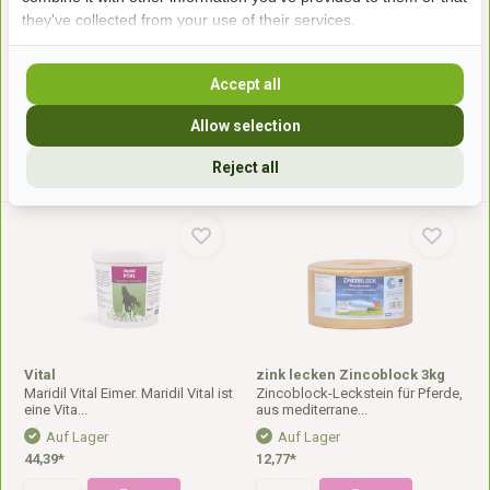
Brennnesselblätter unterstütze...
Mangelnde Muskulatur ...
they've collected from your use of their services.
Auf Lager
Auf Lager
30,50*
26,89*
Accept all
Allow selection
* Inkl. MwSt. zzgl.
Versandkosten
* Inkl. MwSt. zzgl.
Versandkosten
Reject all
Vital
zink lecken Zincoblock 3kg
Maridil Vital Eimer. Maridil Vital ist
Zincoblock-Leckstein für Pferde,
eine Vita...
aus mediterrane...
Auf Lager
Auf Lager
44,39*
12,77*