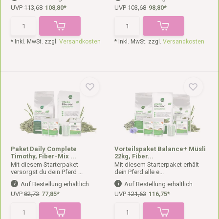
UVP
113,68
108,80*
UVP
103,68
98,80*
* Inkl. MwSt. zzgl.
Versandkosten
* Inkl. MwSt. zzgl.
Versandkosten
Paket Daily Complete
Vorteilspaket Balance+ Müsli
Timothy, Fiber-Mix ...
22kg, Fiber...
Mit diesem Starterpaket
Mit diesem Starterpaket erhält
versorgst du dein Pferd ...
dein Pferd alle e...
Auf Bestellung erhältlich
Auf Bestellung erhältlich
UVP
82,73
77,85*
UVP
121,63
116,75*