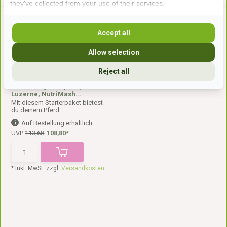
they've collected from your use of their services.
Accept all
Allow selection
Reject all
Paket Daily Complete,
Luzerne, NutriMash...
Mit diesem Starterpaket bietest
du deinem Pferd ...
Auf Bestellung erhältlich
UVP
113,68
108,80*
* Inkl. MwSt. zzgl.
Versandkosten