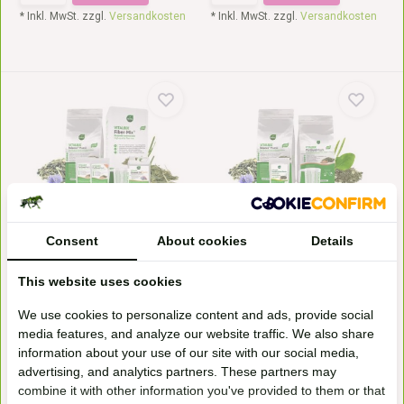
* Inkl. MwSt. zzgl.
Versandkosten
* Inkl. MwSt. zzgl.
Versandkosten
Vorteilspaket Balance+ Müsli
Vorteilspaket Balance+ Müsli
22kg, Fiber...
22kg + Psyl...
Consent
About cookies
Details
Mit diesem Starterpaket erhält
Mit diesem Vorteilspaket
dein Pferd alle e...
versorgst du dein Pferd...
Auf Bestellung erhältlich
Auf Lager
This website uses cookies
UVP
85,73
80,85*
UVP
87,40
84,40*
We use cookies to personalize content and ads, provide social
media features, and analyze our website traffic. We also share
information about your use of our site with our social media,
* Inkl. MwSt. zzgl.
Versandkosten
* Inkl. MwSt. zzgl.
Versandkosten
advertising, and analytics partners. These partners may
combine it with other information you've provided to them or that