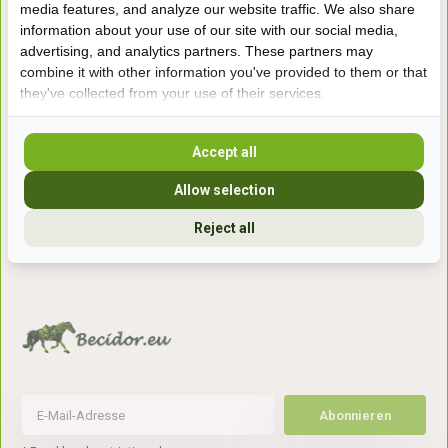
media features, and analyze our website traffic. We also share
winkel
information about your use of our site with our social media,
Handelsweg 6a
advertising, and analytics partners. These partners may
7041gx 's-Heerenberg
combine it with other information you've provided to them or that
they've collected from your use of their services.
aan de Duitse grens, aan de A12/A3
Accept all
Openingstijden
Allow selection
+31 (0) 639755891
Reject all
info@becidor.nl
Abonnieren