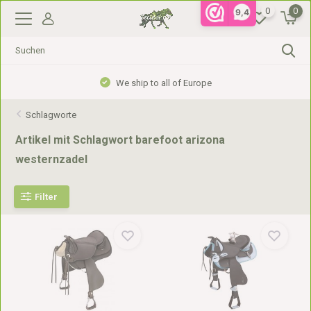
0
0
9,4
We ship to all of Europe
Schlagworte
Artikel mit Schlagwort barefoot arizona
westernzadel
Filter